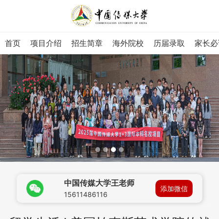
首页
项目介绍
招生简章
海外院校
历届录取
家长必
中国传媒大学王老师
添加微信
15611486116