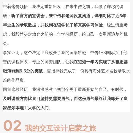
带着这份领悟，我决定重新出发。在来中传之前，我做了详尽的调
研：
听了官方的宣讲会，来中传和老师反复沟通，详细对比了近3年
毕业生的录取数据，并找到在读学长了解真实学习体验
。经过慎重考
虑，我毅然决定放弃之前的一年学习经历，给自己一次重新追梦的机
会。
事实证明，这个决定彻底改变了我的留学轨迹。中传1+3国际项目完
善的课程体系、专业的师资团队，让
我在短短一年内实现了从雅思基
础薄弱到5.5分的突破
，更指导我完成了一份具有海外艺术名校录取水
准的作品集。
回首这段经历，我深深感激当初那个勇于重新开始的自己。有时候，
及时调整方向比盲目坚持更需要勇气，而这份勇气最终让我叩开了皇
家墨尔本理工大学的大门
。
02
我的交互设计启蒙之旅