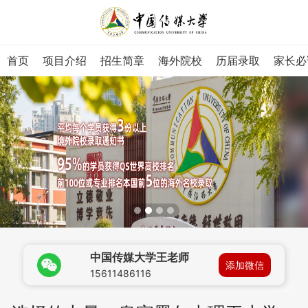
首页
项目介绍
招生简章
海外院校
历届录取
家长必
中国传媒大学王老师
添加微信
15611486116