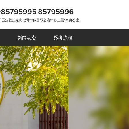
-85795995 85795996
阳区定福庄东街七号中传国际交流中心三层M2办公室
新闻动态
报考流程