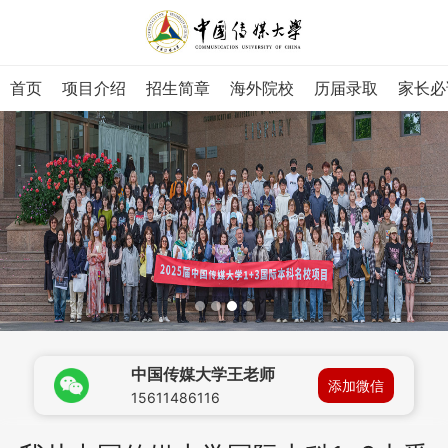
首页
项目介绍
招生简章
海外院校
历届录取
家长必
中国传媒大学王老师
添加微信
15611486116