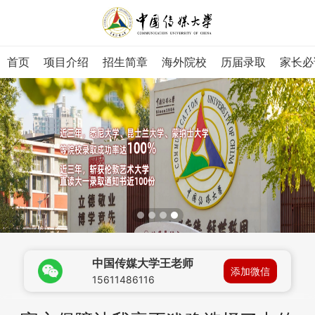
首页
项目介绍
招生简章
海外院校
历届录取
家长必
中国传媒大学王老师
添加微信
15611486116