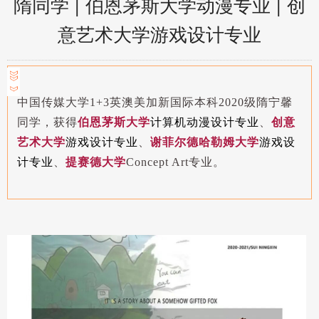
隋同学 | 伯恩茅斯大学动漫专业 | 创
意艺术大学游戏设计专业
中国传媒大学1+3英澳美加新国际本科2020级隋宁馨
同学，获得
伯恩茅斯大学
计算机动漫设计专业
、
创意
艺术大学
游戏设计专业
、
谢菲尔德哈勒姆大学
游戏设
计
专业
、
提赛德
大学
Concept Art专业。