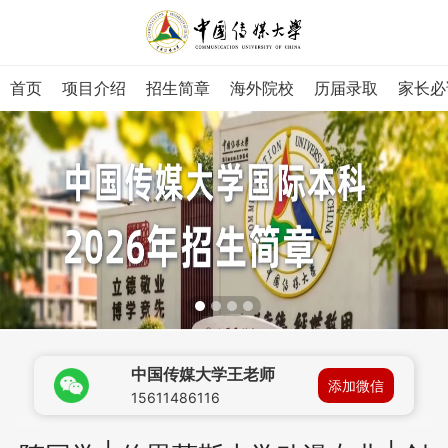
首页
项目介绍
招生简章
海外院校
历届录取
家长必
中国传媒大学王老师
添加微信
15611486116