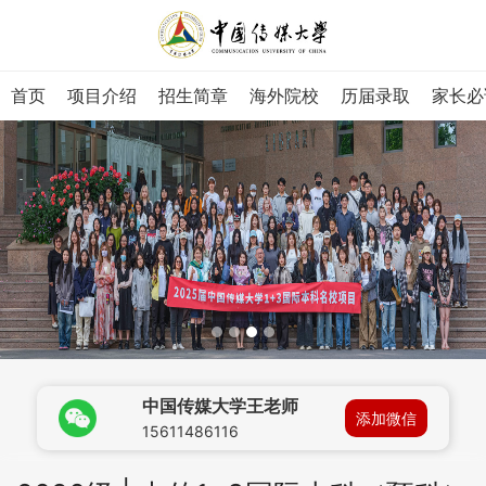
首页
项目介绍
招生简章
海外院校
历届录取
家长必
中国传媒大学王老师
添加微信
15611486116