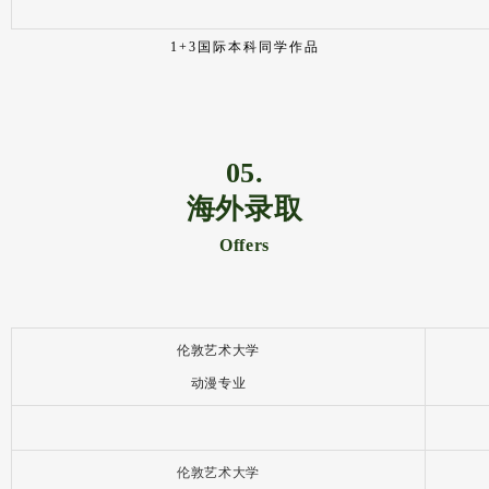
更多加拿大院校：
多伦多大学、英属哥伦比亚大学、英属哥伦比亚大学、维多
利亚大学、西蒙菲莎大学、卡尔顿大学、麦吉尔大学、渥太
华大学、曼尼托巴大学、新斯科舍艺术与设计大学。
1+3国际本科课堂
新西兰院校
奥克兰大学
2024年QS世界高校排名第68位
，新西兰第1位。新西兰规
模最大、科系最多的高校，位于奥克兰市中心。