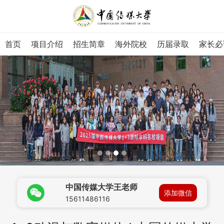
首页
项目介绍
招生简章
海外院校
历届录取
家长必
中国传媒大学王老师
添加微信
15611486116