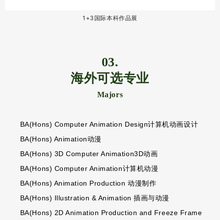
1+3国际本科作品展
03.
海外可选专业
Majors
BA(Hons)
Computer Animation Design
计算机动画设计
BA(Hons)
Animation
动漫
BA(Hons) 3D Computer Animation3D
动画
BA(Hons)
Computer Animation
计算机动漫
BA(Hons)
Animation Production
动漫制作
BA(Hons)
Illustration & Animation
插画与动漫
BA(Hons)
2D Animation Production and Freeze Frame