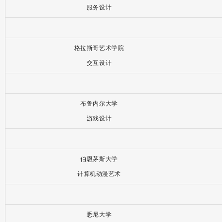
梅西大学
2024年QS世界高校排名第239位。
艺术与设计专业专业在
新西兰排名第1位。
惠灵顿大学
2024年QS世界高校排名第241位。
公立综合性大学，位于
首都惠灵顿。
更多新西兰院校咨询招生办公室
1+3国际本科同学作品