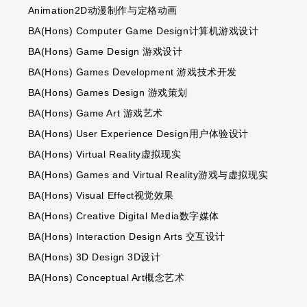
Animation2D
动漫制作与定格动画
BA(Hons)
Computer Game Design
计算机游戏设计
BA(Hons)
Game Design
游戏设计
BA(Hons) Games Development 游戏
技术开发
BA(Hons) Games Design
游戏策划
BA(Hons)
Game Art
游戏艺术
BA(Hons)
User Experience Design
用户体验设计
BA(Hons)
Virtual Reality
虚拟现实
BA(Hons) Games and
Virtual Reality
游戏与虚拟现实
BA(Hons)
Visual Effect
视觉效果
BA(Hons) Creative Digital Media
数字媒体
BA(Hons)
Interaction Design Arts
交互设计
BA(Hons) 3D Design
3D
设计
BA(Hons)
Conceptual Art
概念艺术