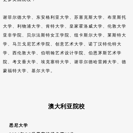
可度极高。插画，动画，平面设计，室内设计与产品设计课程
尤为突出。
伯恩茅斯大学
英国国家计算机动画中心设立在该校。
毕业生三次获得奥斯卡
奖，学生参与了《星球大战》、《哈利波特》、《阿凡达》、
《盗梦空间》等一系列影片特效制作。学校开设游戏设计、计
算机动漫艺术和设计等专业。
提赛德大学
提赛德大学连续七年进入全球TOP20院校，拥有全球最先进计
算机游戏、动漫制作设备。《哈利波特》、《魔戒等影片中的
部分动画就是该学院的在校学生制作出来的。
利兹大学