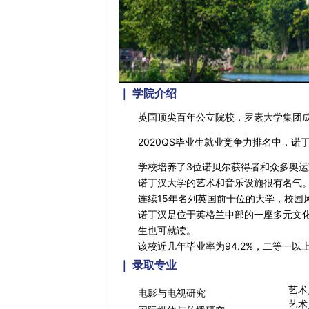
介绍
｜ 学院
英国顶尖百年公立院校，罗素大学集团
2020
QS毕业生就业竞争力排名
中，诺丁
学校培养了3位诺贝尔获得者和众多奥
诺丁汉大学的艺术和音乐设施很有名气。湖畔艺
连续15年名列英国前十位的大学，校园
诺丁汉是位于英格兰中部的一座多元文化
生也可就读。
该校近几年毕业率为94.2%，二等一以上
｜
录取专业
艺术
电影与电视研究
艺术