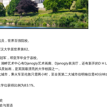
成员，世界百强院校。
汉大学居世界第62。
运冠军，邓亚萍毕业于该校。
术中心有Djanogly艺术画廊、Djanogly表演厅，还有新开的D H La
风景如画，是英国最漂亮的大学校园之一。
城市，乘火车至伦敦只需两小时，至全英第二大城市伯明翰仅需40分钟左
学位获得比例为83.1%。
史
史与英语