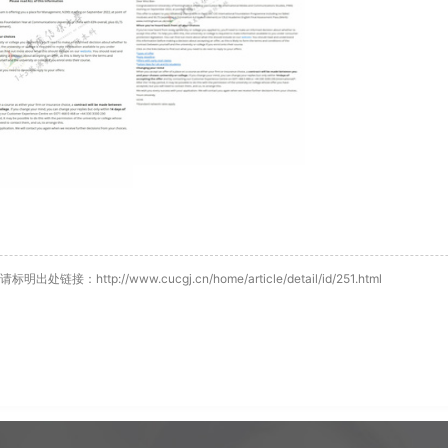
p://www.cucgj.cn/home/article/detail/id/251.html