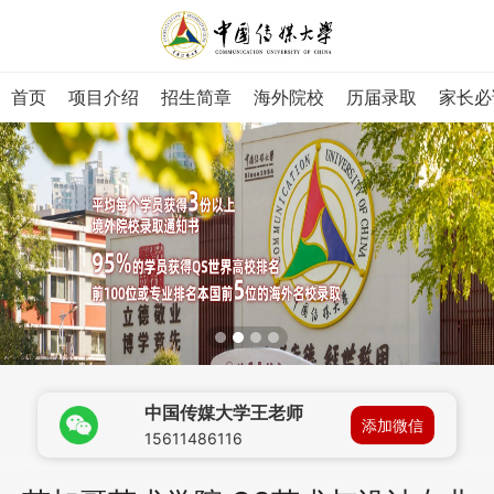
首页
项目介绍
招生简章
海外院校
历届录取
家长必
中国传媒大学王老师
添加微信
15611486116