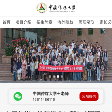
首页
项目介绍
招生简章
海外院校
历届录取
家长必
中国传媒大学王老师
添加微信
15611486116