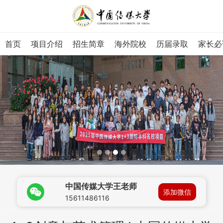
首页
项目介绍
招生简章
海外院校
历届录取
家长必
中国传媒大学王老师
添加微信
15611486116