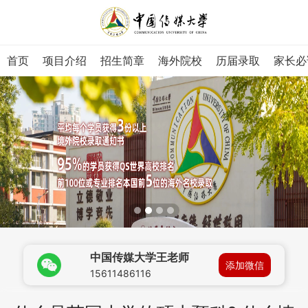
首页
项目介绍
招生简章
海外院校
历届录取
家长必
中国传媒大学王老师
添加微信
15611486116