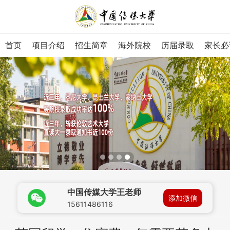
首页
项目介绍
招生简章
海外院校
历届录取
家长必
中国传媒大学王老师
添加微信
15611486116