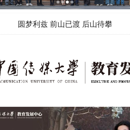
圆梦利兹 前山已渡 后山待攀