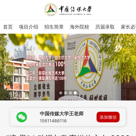
首页
项目介绍
招生简章
海外院校
历届录取
家长必
中国传媒大学王老师
添加微信
15611486116