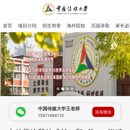
首页
项目介绍
招生简章
海外院校
历届录取
家长必
中国传媒大学王老师
添加微信
15611486116