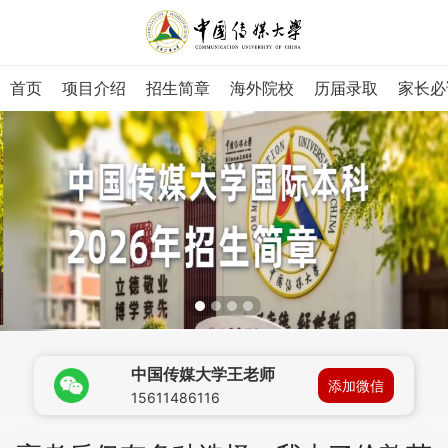
首页
项目介绍
招生简章
海外院校
历届录取
家长必
中国传媒大学王老师
添加微信
15611486116